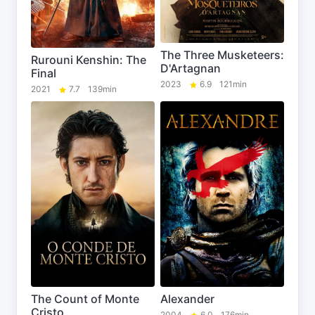
The Three Musketeers:
Rurouni Kenshin: The
D'Artagnan
Final
2023
6.9
121min
2021
7.7
139min
The Count of Monte
Alexander
Cristo
2004
6.0
176min