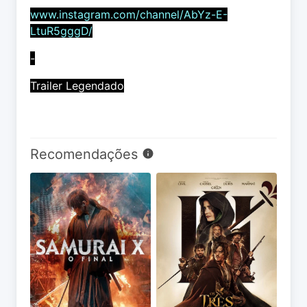
www.instagram.com/channel/AbYz-E-
LtuR5gggD/
-
Trailer Legendado
Recomendações