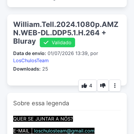
William.Tell.2024.1080p.AMZ
N.WEB-DL.DDP5.1.H.264 +
Bluray
Validado
Data de envio:
01/07/2026 13:39, por
LosChulosTeam
Downloads:
25
4
Sobre essa legenda
QUER SE JUNTAR A NÓS?
E-MAIL |
loschulosteam@gmail.com