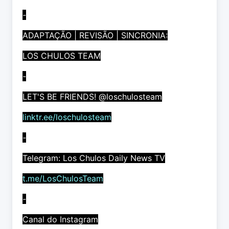
-
ADAPTAÇÃO | REVISÃO | SINCRONIA:
LOS CHULOS TEAM
-
LET'S BE FRIENDS! @loschulosteam
linktr.ee/loschulosteam
-
Telegram: Los Chulos Daily News TV
t.me/LosChulosTeam
-
Canal do Instagram