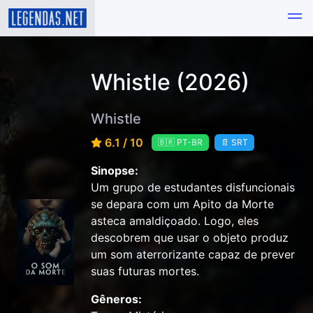
Whistle (2026)
Whistle
6.1 / 10
🇧🇷 PT-BR
📄 SRT
Sinopse:
Um grupo de estudantes disfuncionais
se depara com um Apito da Morte
asteca amaldiçoado. Logo, eles
descobrem que usar o objeto produz
um som aterrorizante capaz de prever
suas futuras mortes.
Gêneros: