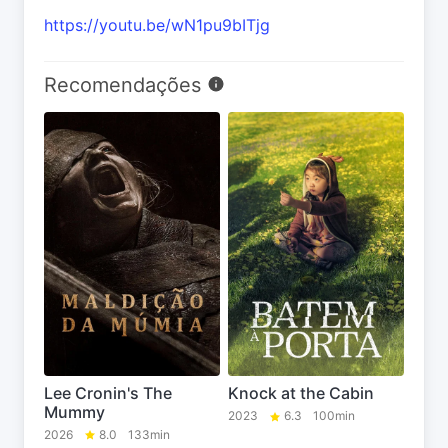
https://youtu.be/wN1pu9bITjg
Recomendações
Lee Cronin's The
Knock at the Cabin
Mummy
2023
6.3
100min
2026
8.0
133min