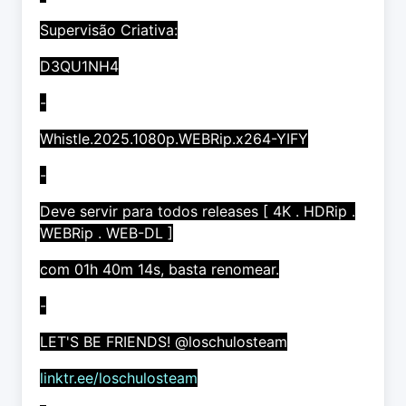
Supervisão Criativa:
D3QU1NH4
-
Whistle.2025.1080p.WEBRip.x264-YIFY
-
Deve servir para todos releases [ 4K . HDRip .
WEBRip . WEB-DL ]
com 01h 40m 14s, basta renomear.
-
LET'S BE FRIENDS! @loschulosteam
linktr.ee/loschulosteam