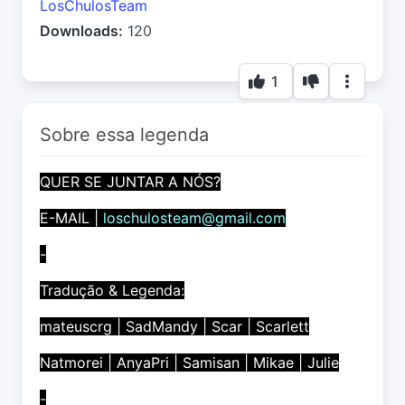
LosChulosTeam
Downloads:
120
1
Sobre essa legenda
QUER SE JUNTAR A NÓS?
E-MAIL |
loschulosteam@gmail.com
-
Tradução & Legenda:
mateuscrg | SadMandy | Scar | Scarlett
Natmorei | AnyaPri | Samisan | Mikae | Julie
-