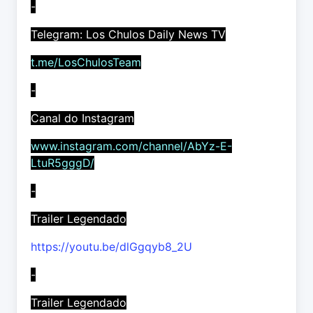
-
Telegram: Los Chulos Daily News TV
t.me/LosChulosTeam
-
Canal do Instagram
www.instagram.com/channel/AbYz-E-
LtuR5gggD/
-
Trailer Legendado
https://youtu.be/dlGgqyb8_2U
-
Trailer Legendado