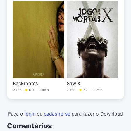
Backrooms
Saw X
2026
6.9
110min
2023
7.2
118min
Faça o
login
ou
cadastre-se
para fazer o Download
Comentários