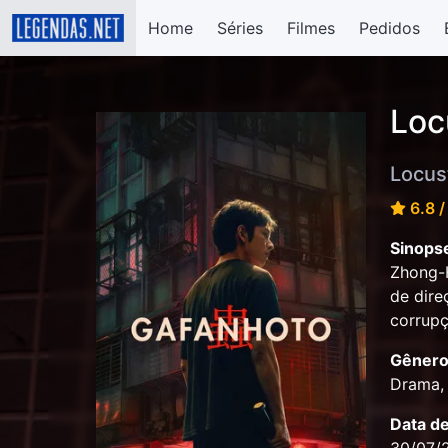
Home
Séries
Filmes
Pedidos
Loc
Locus
6.8 /
Sinops
Zhong-H
de dire
corrupç
Gênero
Drama, 
Data d