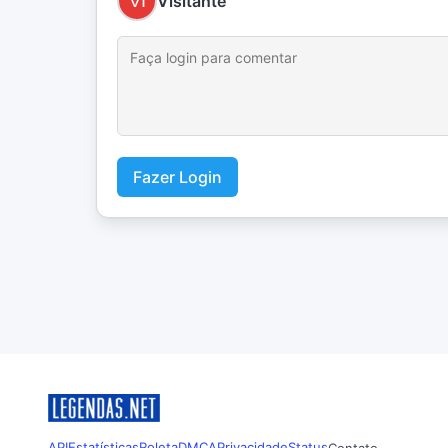
Visitante
Fazer Login
API
Estatísticas
Roleta
DMCA
Privacidade
Status
Contato