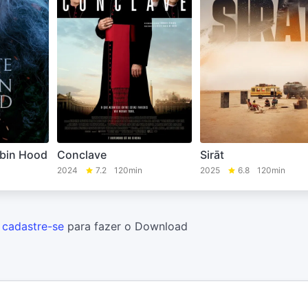
obin Hood
Conclave
Sirāt
2024
7.2
120min
2025
6.8
120min
u
cadastre-se
para fazer o Download