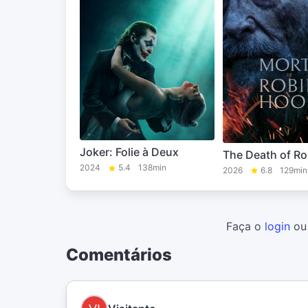
Joker: Folie à Deux
The Death of R
2024
5.4
138min
2026
6.8
129min
Faça o
login
o
Comentários