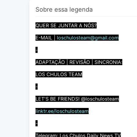
Sobre essa legenda
QUER SE JUNTAR A NÓS?
E-MAIL |
loschulosteam@gmail.com
-
ADAPTAÇÃO | REVISÃO | SINCRONIA:
LOS CHULOS TEAM
-
LET'S BE FRIENDS! @loschulosteam
linktr.ee/loschulosteam
-
Telegram: Los Chulos Daily News TV