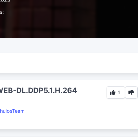
2025
o:
n
EB-DL.DDP5.1.H.264
1
hulosTeam