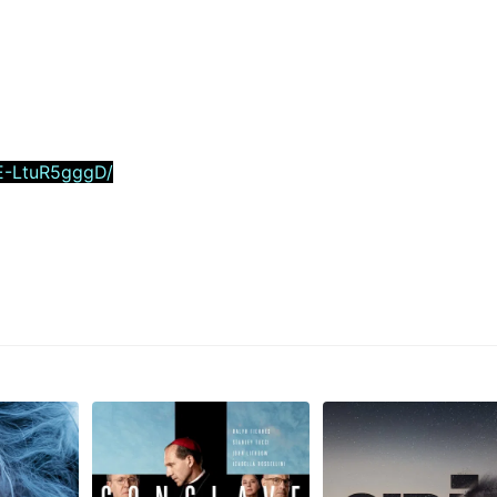
E-LtuR5gggD/