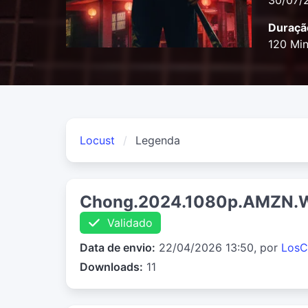
30/07/
Duraçã
120 Mi
Locust
Legenda
Chong.2024.1080p.AMZN.W
Validado
Data de envio:
22/04/2026 13:50, por
LosC
Downloads:
11