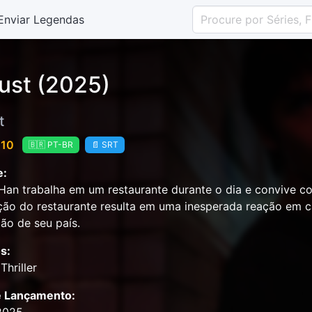
Enviar Legendas
ust (2025)
t
 10
🇧🇷 PT-BR
📄 SRT
e:
an trabalha em um restaurante durante o dia e convive c
ção do restaurante resulta em uma inesperada reação em c
ão de seu país.
s:
Thriller
e Lançamento: