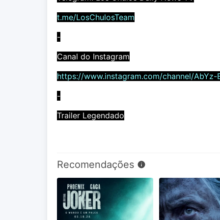
t.me/LosChulosTeam
-
Canal do Instagram
https://www.instagram.com/channel/AbYz-
-
Trailer Legendado
Recomendações