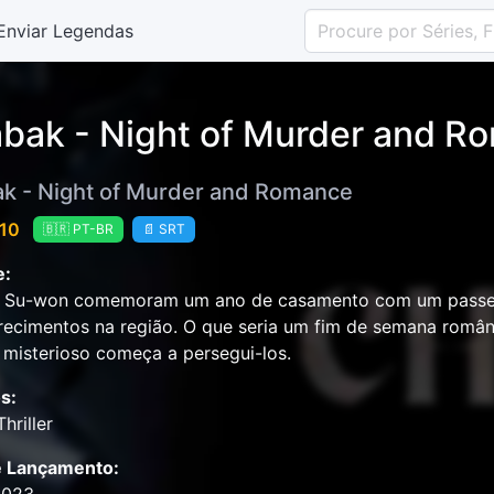
Enviar Legendas
bak - Night of Murder and R
k - Night of Murder and Romance
 10
🇧🇷 PT-BR
📄 SRT
e:
e Su-won comemoram um ano de casamento com um passei
ecimentos na região. O que seria um fim de semana român
isterioso começa a persegui-los.
s:
Thriller
e Lançamento: