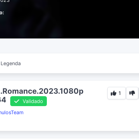
2023
o:
Legenda
nd.Romance.2023.1080p
1
64
Validado
hulosTeam