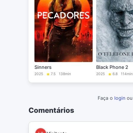
Sinners
Black Phone 2
2025
7.5
138min
2025
6.8
114min
Faça o
login
o
Comentários