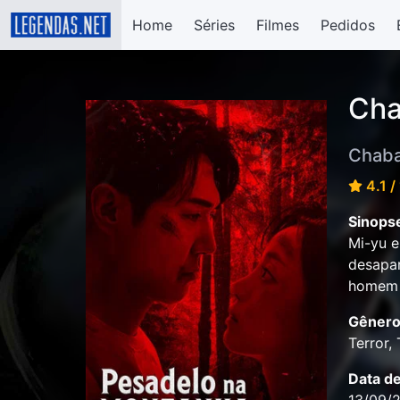
Home
Séries
Filmes
Pedidos
Cha
Chaba
4.1 /
Sinops
Mi-yu 
desapar
homem m
Gênero
Terror, 
Data d