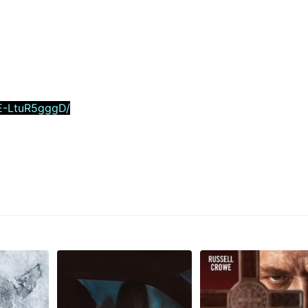
E-LtuR5gggD/