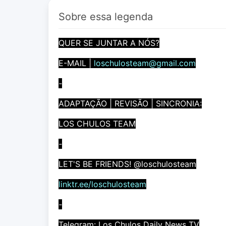
Sobre essa legenda
QUER SE JUNTAR A NÓS?
E-MAIL |
loschulosteam@gmail.com
-
ADAPTAÇÃO | REVISÃO | SINCRONIA:
LOS CHULOS TEAM
-
LET'S BE FRIENDS! @loschulosteam
linktr.ee/loschulosteam
-
Telegram: Los Chulos Daily News TV