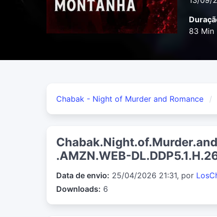
13/09/
Duraçã
83 Min
Chabak - Night of Murder and Romance
Chabak.Night.of.Murder.a
.AMZN.WEB-DL.DDP5.1.H.2
Data de envio:
25/04/2026 21:31, por
LosC
Downloads:
6