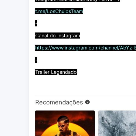
t.me/LosChulosTeam
-
Canal do Instagram
https://www.instagram.com/channel/AbYz-
-
Trailer Legendado
Recomendações