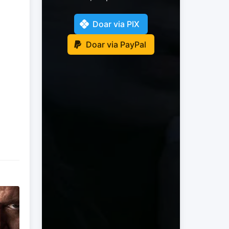
Doar via PIX
Doar via PayPal