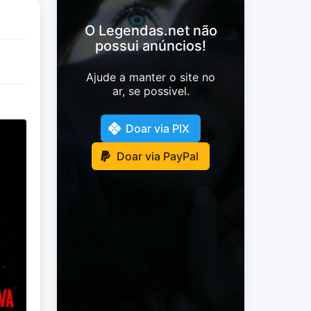
O Legendas.net não
possui anúncios!
Ajude a manter o site no
ar, se possivel.
Doar via PIX
Doar via PayPal