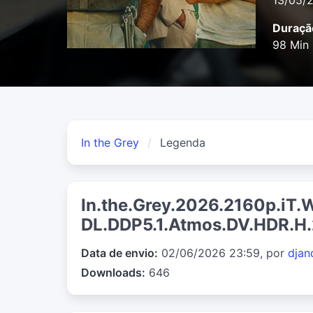
13/05/
Duraçã
98 Min
In the Grey
Legenda
In.the.Grey.2026.2160p.iT.
DL.DDP5.1.Atmos.DV.HDR.
Data de envio:
02/06/2026 23:59, por
djan
Downloads:
646