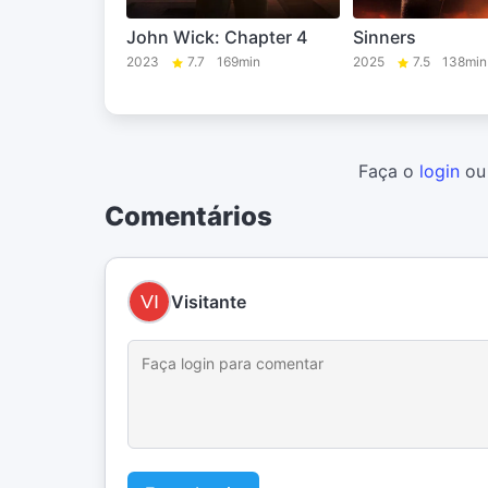
John Wick: Chapter 4
Sinners
2023
7.7
169min
2025
7.5
138min
Faça o
login
o
Comentários
Visitante