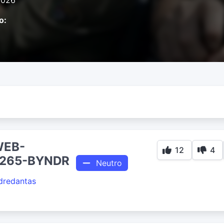
2026
o:
WEB-
12
4
H.265-BYNDR
Neutro
dredantas