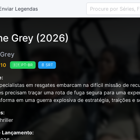
Enviar Legendas
the Grey (2026)
 Grey
 10
🇧🇷 PT-BR
📄 SRT
e:
pecialistas em resgates embarcam na difícil missão de recu
les precisam traçar uma rota de fuga segura para uma exp
sforma em uma guerra explosiva de estratégia, traições e s
s:
riller
e Lançamento: