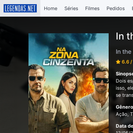
Home
Séries
Filmes
Pedidos
In 
In the
6.6 /
Sinops
Dois es
isso, e
se tran
Gênero
Ação, Th
Data d