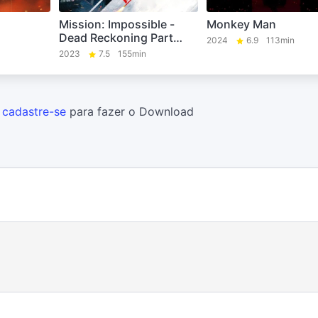
Mission: Impossible -
Monkey Man
Dead Reckoning Part
2024
6.9
113min
One
2023
7.5
155min
u
cadastre-se
para fazer o Download