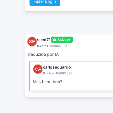
Fazer Login
seed71
Uploader
0 votos
•
04/06/2026
Traduzida por IA
carloseduardo
0 votos
•
16/06/2026
Mas ficou boa?