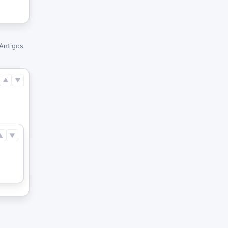
Antigos
▲
▼
▲
▼