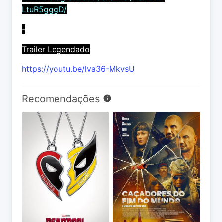
LtuR5gggD/
-
Trailer Legendado
https://youtu.be/lva36-MkvsU
Recomendações