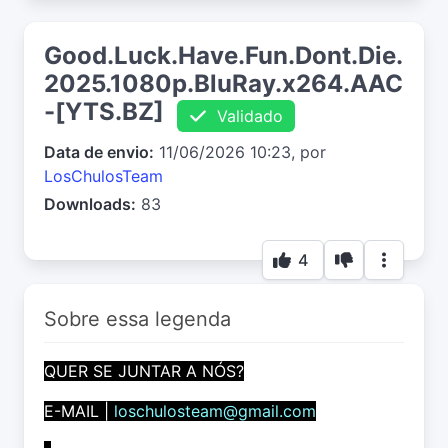
Good.Luck.Have.Fun.Dont.Die.
2025.1080p.BluRay.x264.AAC
-[YTS.BZ]
Validado
Data de envio:
11/06/2026 10:23, por
LosChulosTeam
Downloads:
83
4
Sobre essa legenda
QUER SE JUNTAR A NÓS?
E-MAIL |
loschulosteam@gmail.com