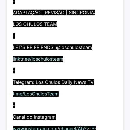
-
ADAPTAÇÃO | REVISÃO | SINCRONIA:
LOS CHULOS TEAM
-
LET'S BE FRIENDS! @loschulosteam
linktr.ee/loschulosteam
-
Telegram: Los Chulos Daily News TV
t.me/LosChulosTeam
-
Canal do Instagram
www.instagram.com/channel/AbYz-E-