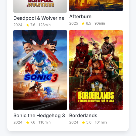
Afterburn
Deadpool & Wolverine
2025
6.5
90min
2024
7.6
128min
Sonic the Hedgehog 3
Borderlands
2024
7.6
110min
2024
5.6
101min