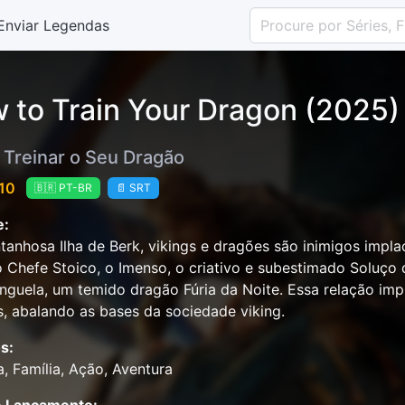
Enviar Legendas
 to Train Your Dragon (2025)
Treinar o Seu Dragão
 10
🇧🇷 PT-BR
📄 SRT
e:
anhosa Ilha de Berk, vikings e dragões são inimigos impla
o Chefe Stoico, o Imenso, o criativo e subestimado Soluço 
guela, um temido dragão Fúria da Noite. Essa relação imp
, abalando as bases da sociedade viking.
s:
a, Família, Ação, Aventura