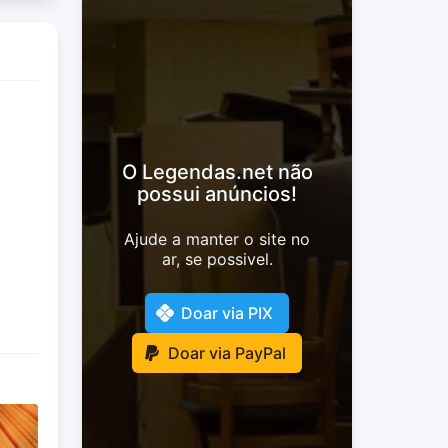
O Legendas.net não
possui anúncios!
Ajude a manter o site no
ar, se possivel.
Doar via PIX
Doar via PayPal