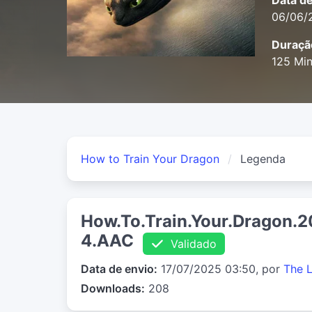
Data d
06/06/
Duraçã
125 Mi
How to Train Your Dragon
Legenda
How.To.Train.Your.Dragon.
4.AAC
Validado
Data de envio:
17/07/2025 03:50, por
The 
Downloads:
208