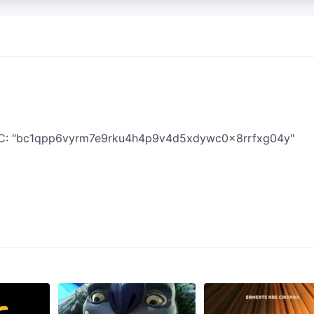
BTC: "bc1qpp6vyrm7e9rku4h4p9v4d5xdywc0x8rrfxg04y"