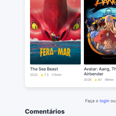
The Sea Beast
Avatar: Aang, T
Airbender
2022
7.3
115min
2026
9.1
99min
Faça o
login
o
Comentários