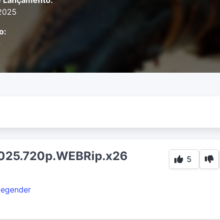
e Lançamento:
2025
o:
n
2025.720p.WEBRip.x26
5
Legender