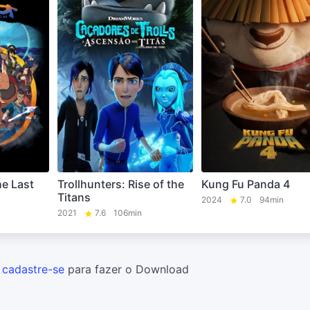
he Last
Trollhunters: Rise of the
Kung Fu Panda 4
Titans
2024
7.0
94min
2021
7.6
106min
u
cadastre-se
para fazer o Download