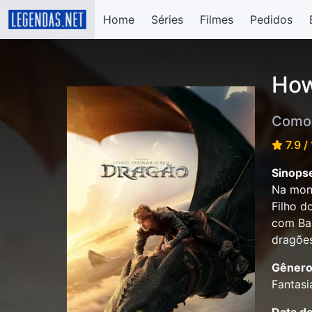
Home
Séries
Filmes
Pedidos
How
Como 
7.9 /
Sinops
Na mont
Filho d
com Ban
dragões
Gênero
Fantasi