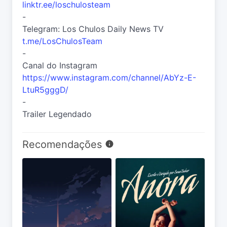
linktr.ee/loschulosteam
-
Telegram: Los Chulos Daily News TV
t.me/LosChulosTeam
-
Canal do Instagram
https://www.instagram.com/channel/AbYz-E-
LtuR5gggD/
-
Trailer Legendado
Recomendações