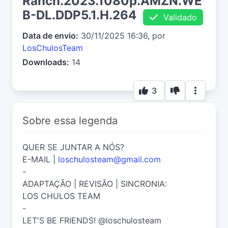
Ranch.2023.1080p.AMZN.WE
B-DL.DDP5.1.H.264
Validado
Data de envio:
30/11/2025 16:36, por
LosChulosTeam
Downloads:
14
3
Sobre essa legenda
QUER SE JUNTAR A NÓS?
E-MAIL |
loschulosteam@gmail.com
-
ADAPTAÇÃO | REVISÃO | SINCRONIA:
LOS CHULOS TEAM
-
LET'S BE FRIENDS! @loschulosteam