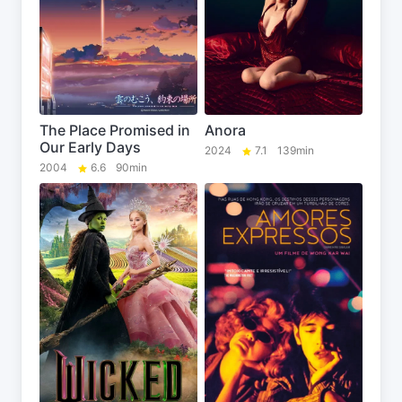
The Place Promised in
Anora
Our Early Days
2024
7.1
139min
2004
6.6
90min