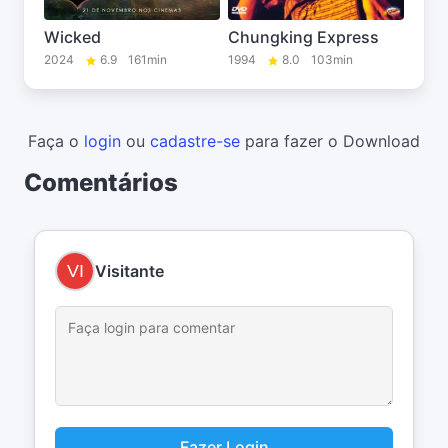
Wicked
Chungking Express
2024
6.9
161min
1994
8.0
103min
Faça o
login
ou
cadastre-se
para fazer o Download
Comentários
Visitante
Fazer Login