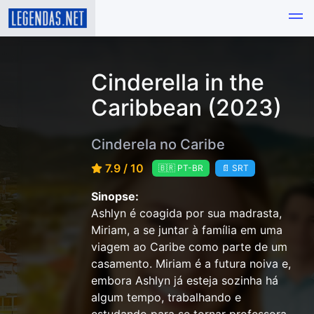
Cinderella in the
Caribbean (2023)
Cinderela no Caribe
7.9 / 10
🇧🇷 PT-BR
📄 SRT
Sinopse:
Ashlyn é coagida por sua madrasta,
Miriam, a se juntar à família em uma
viagem ao Caribe como parte de um
casamento. Miriam é a futura noiva e,
embora Ashlyn já esteja sozinha há
algum tempo, trabalhando e