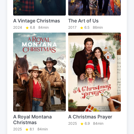
A Vintage Christmas
The Art of Us
2024
6.8
84min
2017
6.5
86min
A Royal Montana
A Christmas Prayer
Christmas
2025
6.9
84min
2025
8.1
84min