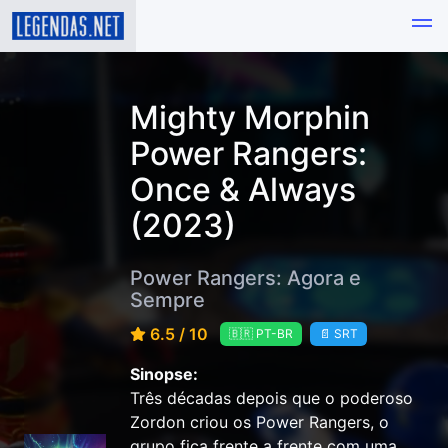
Mighty Morphin
Power Rangers:
Once & Always
(2023)
Power Rangers: Agora e
Sempre
6.5 / 10
🇧🇷 PT-BR
📄 SRT
Sinopse:
Três décadas depois que o poderoso
Zordon criou os Power Rangers, o
grupo fica frente a frente com uma