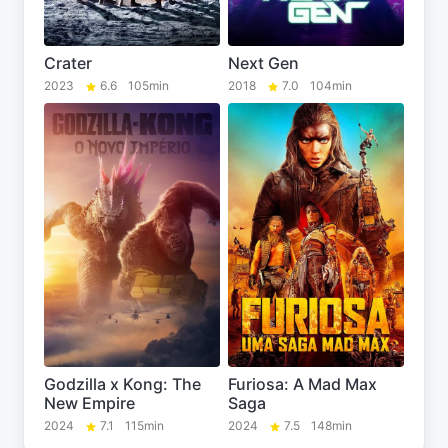
Crater
Next Gen
2023
6.6
105min
2018
7.0
104min
Godzilla x Kong: The
Furiosa: A Mad Max
New Empire
Saga
2024
7.1
115min
2024
7.5
148min