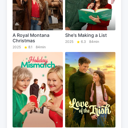
A Royal Montana
She's Making a List
Christmas
2025
6.3
84min
2025
8.1
84min