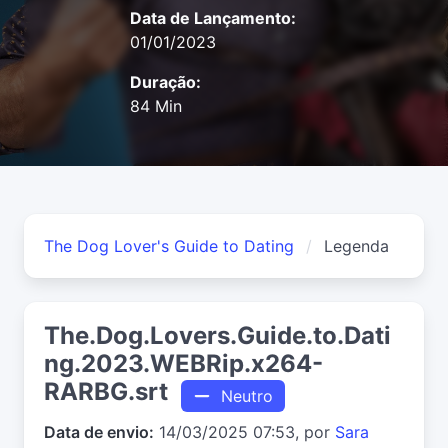
Data de Lançamento:
01/01/2023
Duração:
84 Min
The Dog Lover's Guide to Dating
Legenda
The.Dog.Lovers.Guide.to.Dati
ng.2023.WEBRip.x264-
RARBG.srt
Neutro
Data de envio:
14/03/2025 07:53, por
Sara