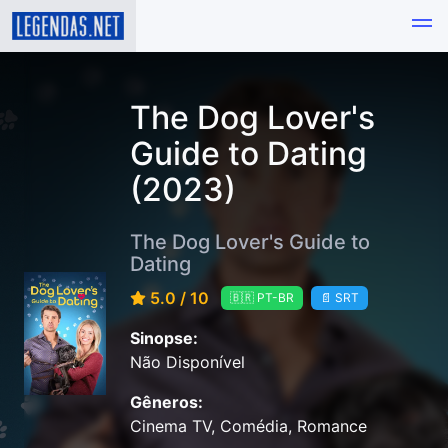
The Dog Lover's
Guide to Dating
(2023)
The Dog Lover's Guide to
Dating
5.0 / 10
🇧🇷 PT-BR
📄 SRT
Sinopse:
Não Disponível
Gêneros:
Cinema TV, Comédia, Romance