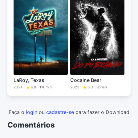
LaRoy, Texas
Cocaine Bear
2024
6.8
110min
2023
6.0
95min
Faça o
login
ou
cadastre-se
para fazer o Download
Comentários