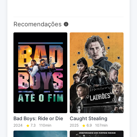
Recomendações
Bad Boys: Ride or Die
Caught Stealing
2024
7.3
110min
2025
6.9
107min