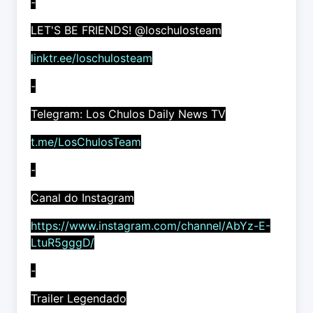
-
LET'S BE FRIENDS! @loschulosteam
linktr.ee/loschulosteam
-
Telegram: Los Chulos Daily News TV
t.me/LosChulosTeam
-
Canal do Instagram
https://www.instagram.com/channel/AbYz-E-
LtuR5gggD/
-
Trailer Legendado