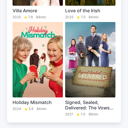
Villa Amore
Love of the Irish
2025
7.6
84min
2025
7.5
84min
Holiday Mismatch
Signed, Sealed,
Delivered: The Vows
2024
5.6
84min
We Have Made
2021
7.0
86min