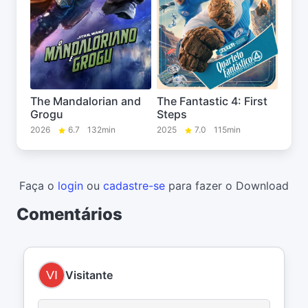
The Mandalorian and
The Fantastic 4: First
Grogu
Steps
2026
6.7
132min
2025
7.0
115min
Faça o
login
ou
cadastre-se
para fazer o Download
Comentários
Visitante