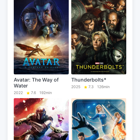
Avatar: The Way of
Thunderbolts*
Water
2025
7.3
126min
2022
7.6
192min