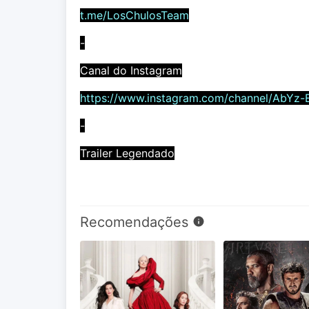
t.me/LosChulosTeam
-
Canal do Instagram
https://www.instagram.com/channel/AbYz-
-
Trailer Legendado
Recomendações