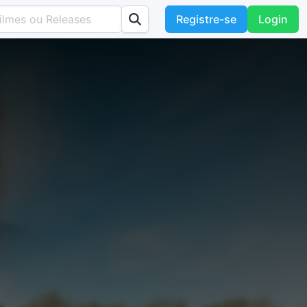
Registre-se
Login