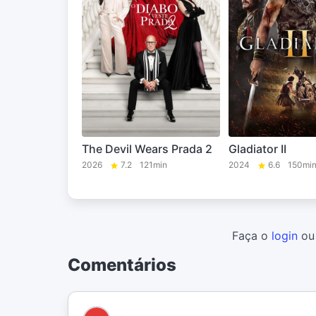
The Devil Wears Prada 2
Gladiator II
2026
7.2
121min
2024
6.6
150mi
Faça o
login
o
Comentários