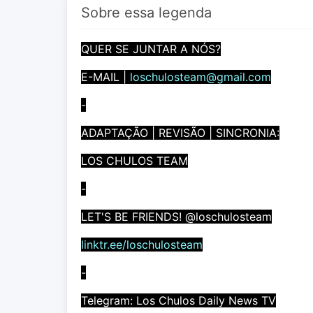
Sobre essa legenda
QUER SE JUNTAR A NÓS?
E-MAIL |
loschulosteam@gmail.com
-
ADAPTAÇÃO | REVISÃO | SINCRONIA:
LOS CHULOS TEAM
-
LET'S BE FRIENDS! @loschulosteam
linktr.ee/loschulosteam
-
Telegram: Los Chulos Daily News TV