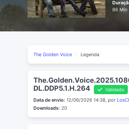
Duraçã
86 Min
The Golden Voice
Legenda
The.Golden.Voice.2025.1
DL.DDP5.1.H.264
Validado
Data de envio:
12/06/2026 14:38, por
LosC
Downloads:
20