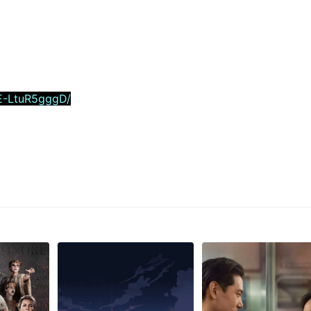
E-LtuR5gggD/