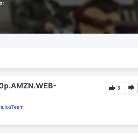
o:
080p.AMZN.WEB-
3
hulosTeam