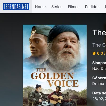
Home
Séries
Filmes
Pedidos
The
The G
6.0 /
Sinops
Não Dis
Gênero
Drama
Data d
28/02/