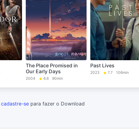
The Place Promised in
Past Lives
Our Early Days
n
2023
7.7
106min
2004
6.6
90min
u
cadastre-se
para fazer o Download