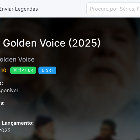
Enviar Legendas
 Golden Voice (2025)
olden Voice
 10
🇧🇷 PT-BR
📄 SRT
e:
ponível
s:
e Lançamento:
2025