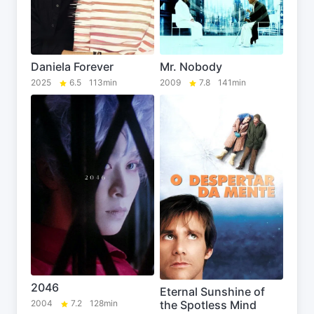
Daniela Forever
Mr. Nobody
2025
6.5
113min
2009
7.8
141min
2046
Eternal Sunshine of
the Spotless Mind
2004
7.2
128min