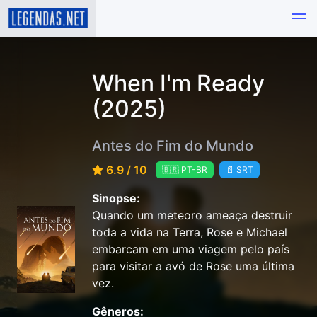
When I'm Ready
(2025)
Antes do Fim do Mundo
6.9 / 10
🇧🇷 PT-BR
📄 SRT
Sinopse:
Quando um meteoro ameaça destruir
toda a vida na Terra, Rose e Michael
embarcam em uma viagem pelo país
para visitar a avó de Rose uma última
vez.
Gêneros: