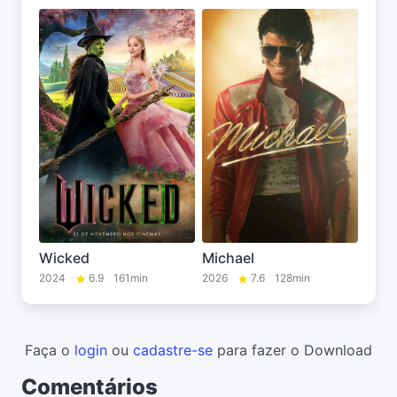
Wicked
Michael
2024
6.9
161min
2026
7.6
128min
Faça o
login
ou
cadastre-se
para fazer o Download
Comentários