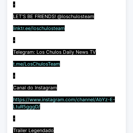
-
LET'S BE FRIENDS! @loschulosteam
linktr.ee/loschulosteam
-
Telegram: Los Chulos Daily News TV
t.me/LosChulosTeam
-
Canal do Instagram
https://www.instagram.com/channel/AbYz-E-
LtuR5gggD/
-
Trailer Legendado