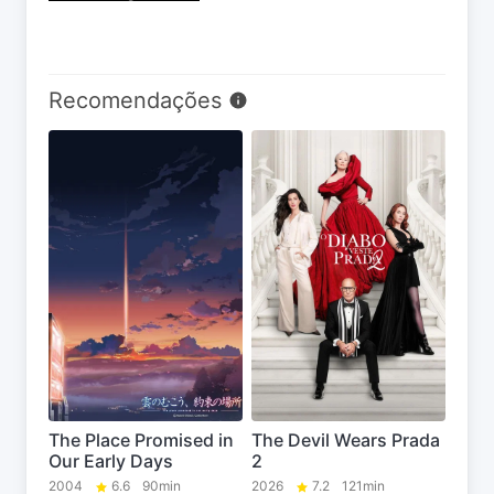
Recomendações
The Place Promised in
The Devil Wears Prada
Our Early Days
2
2004
6.6
90min
2026
7.2
121min