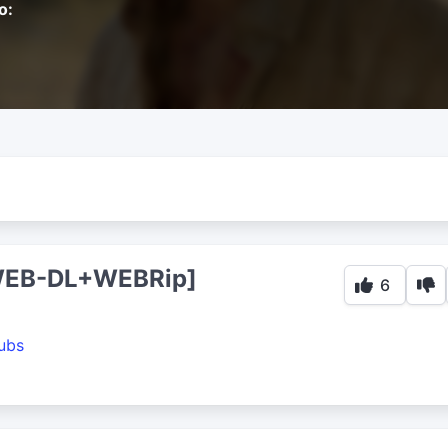
o:
[WEB-DL+WEBRip]
6
ubs