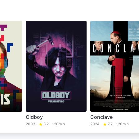
Oldboy
Conclave
2003
8.2
120min
2024
7.2
120min