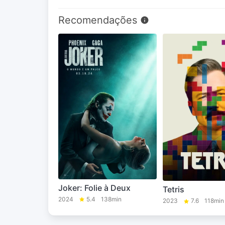
Recomendações
Joker: Folie à Deux
Tetris
2024
5.4
138min
2023
7.6
118min