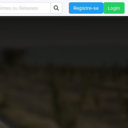
Registre-se
Login