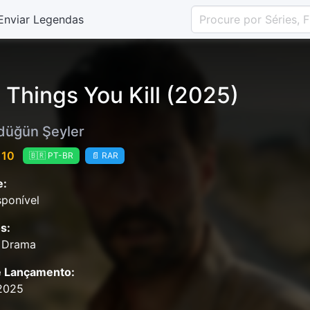
Enviar Legendas
 Things You Kill (2025)
düğün Şeyler
 10
🇧🇷 PT-BR
📄 RAR
e:
ponível
s:
r, Drama
e Lançamento:
2025