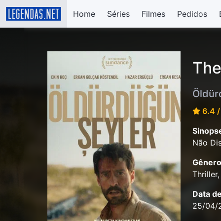
Home
Séries
Filmes
Pedidos
The
Öldür
6.4 /
Sinops
Não Dis
Gênero
Thrille
Data d
25/04/