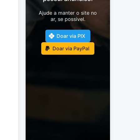
Ajude a manter o site no
ar, se possivel.
Doar via PIX
Doar via PayPal