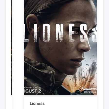
Lioness
Si