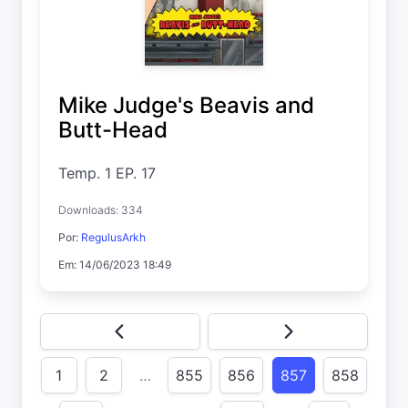
Mike Judge's Beavis and
Butt-Head
Temp. 1 EP. 17
Downloads: 334
Por:
RegulusArkh
Em: 14/06/2023 18:49
1
2
…
855
856
857
858