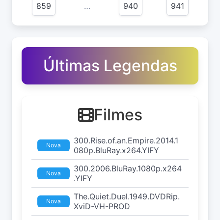
859
…
940
941
Últimas Legendas
Filmes
300.Rise.of.an.Empire.2014.1
Nova
080p.BluRay.x264.YIFY
300.2006.BluRay.1080p.x264
Nova
.YIFY
The.Quiet.Duel.1949.DVDRip.
Nova
XviD-VH-PROD