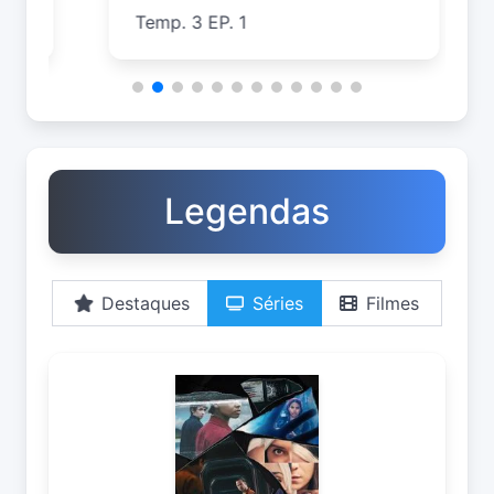
Temp. 3 EP. 1
T
Legendas
Destaques
Séries
Filmes