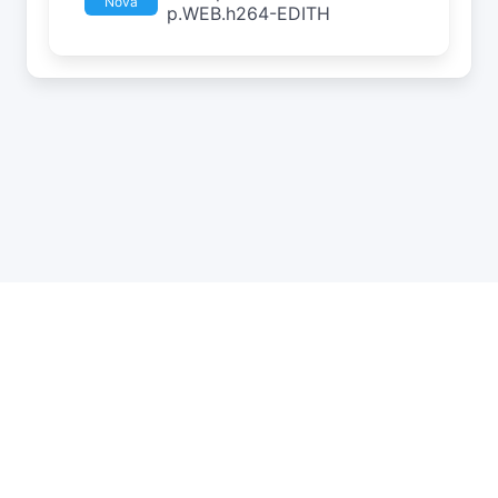
Nova
p.WEB.h264-EDITH
API
Estatísticas
Roleta
DMCA
Privacidade
Status
Contato
Apoie o site clicando no botão Doar (Paypal ou PIX) para
ajudar a manter a infraestrutura necessária