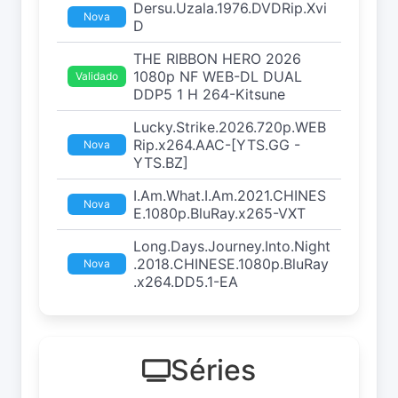
Dersu.Uzala.1976.DVDRip.Xvi
Nova
D
THE RIBBON HERO 2026
1080p NF WEB-DL DUAL
Validado
DDP5 1 H 264-Kitsune
Lucky.Strike.2026.720p.WEB
Rip.x264.AAC-[YTS.GG -
Nova
YTS.BZ]
I.Am.What.I.Am.2021.CHINES
Nova
E.1080p.BluRay.x265-VXT
Long.Days.Journey.Into.Night
.2018.CHINESE.1080p.BluRay
Nova
.x264.DD5.1-EA
Séries